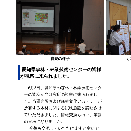
質疑の様子
ポ
愛知県森林・林業技術センターの皆様
が視察に来られました。
6月8日、愛知県の森林・林業技術センタ
ーの皆様が当研究所の視察に来られまし
た。当研究所および森林文化アカデミーが
所有する木材に関する試験施設を説明させ
ていただきました。情報交換も行い、業務
の参考になりました。
今後も交流していただけますと幸いで