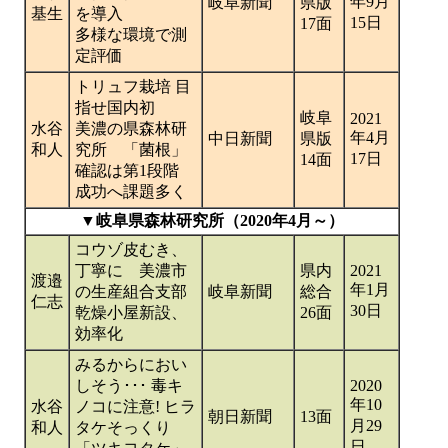
年9月
岐阜新聞
県版
基生
を導入
15日
17面
多様な環境で測
定評価
トリュフ栽培 目
指せ国内初
岐阜
2021
水谷
美濃の県森林研
年4月
中日新聞
県版
和人
究所 「菌根」
17日
14面
確認は第1段階
成功へ課題多く
▼岐阜県森林研究所（2020年4月～）
コウゾ皮むき、
丁寧に 美濃市
県内
2021
渡邉
年1月
の生産組合支部
岐阜新聞
総合
仁志
30日
乾燥小屋新設、
26面
効率化
みるからにおい
しそう･･･ 毒キ
2020
年10
水谷
ノコに注意! ヒラ
朝日新聞
13面
月29
和人
タケそっくり
日