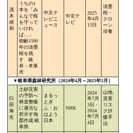
うちの1
淡墨
茂
本を「み
中京テ
桜・
2025
木
んなで桜
中京テ
年4月
レビニ
クロ
靖
を守って
レビ
15日
ュース
ーン
和
いけれ
培養
ば…」
樹齢1500
年の淡墨
桜を残
す 岐
阜・本巣
市
▼岐阜県森林研究所（2024年4月～2025年3月）
土砂災害
山地
2024
の予防へ
まるっ
臼
年7月
災害
林道整備
とぎ
田
3日・
リス
に適当な
ふ・お
NHK
2024
寿
ク評
所示す地
はよう
年7月
生
価手
図作成 岐
日本
4日
法
阜県