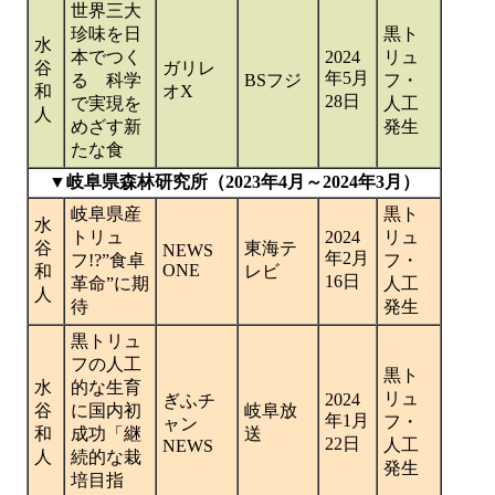
世界三大
珍味を日
黒ト
水
本でつく
2024
リュ
谷
ガリレ
年5月
る 科学
BSフジ
フ・
和
オX
28日
で実現を
人工
人
めざす新
発生
たな食
▼岐阜県森林研究所（2023年4月～2024年3月）
岐阜県産
黒ト
水
トリュ
2024
リュ
谷
東海テ
NEWS
年2月
フ!?”食卓
フ・
ONE
和
レビ
16日
革命”に期
人工
人
待
発生
黒トリュ
フの人工
黒ト
水
的な生育
リュ
2024
ぎふチ
谷
に国内初
岐阜放
年1月
フ・
ャン
和
成功「継
送
22日
人工
NEWS
人
続的な栽
発生
培目指