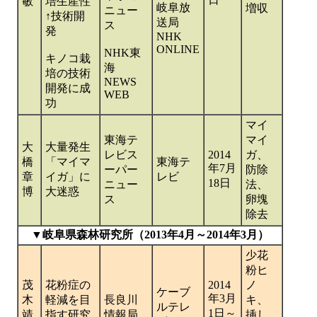
敏
培生産性
岐阜放
増収
ニュー
↑技術開
送局
ス
発
NHK
ONLINE
NHK東
キノコ栽
海
培の技術
NEWS
開発に成
WEB
功
マイ
東海テ
マイ
大
大量発生
レビス
2014
ガ、
橋
「マイマ
東海テ
年7月
ーパー
防除
章
イガ」に
レビ
18日
ニュー
法、
博
大迷惑
ス
卵塊
除去
▼岐阜県森林研究所（2013年4月～2014年3月）
少花
粉ヒ
茂
花粉症の
2014
ノ
ケーブ
年3月
木
軽減を目
長良川
キ、
ルテレ
1日～
靖
指す研究
情報局
挿し