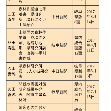
ら
森林作業道に手
岐阜
2017
臼田
引書 県研究
年8月
中日新聞
県版
寿生
所 壊れにくい
14日
8面
工法紹介
山斜面の森林作
業道 崩壊の８
県内
2017
臼田
割、地滑り地
総合
年8月
岐阜新聞
寿生
形 県研究所調
面版
11日
査 改善へ手引
12面
書作成
県森林研究所
岐阜
2017
久田
年8月
員 3人が成果発
中日新聞
県版
善純
3日
表
17面
間伐や雪害対策
県内
2017
久田
研究成果を発
総合
年7月
岐阜新聞
善純
表 関市で県森
面17
15日
林研
頁
菌床きのこおが
総合