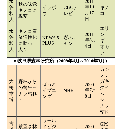
水
2011
秋の味覚
年10
谷
イッポ
CBCテ
キノ
キノコに
月17
和
ウ
レビ
コ
異変
日
人
エリ
水
キノコ産
2011
ン
谷
業活性化
ぎふチ
NEWS 5
年8月
ギ，
PLUS
和
に助っ
ャン
4日
オカ
人
人?!
ラ
▼岐阜県森林研究所（2009年4月～2010年3月）
カシ
ノナ
大
森林から
ガキ
ほっと
2009
橋
の警告～
クイ
年7月
イブニ
NHK
章
ナラ枯れ
ム
8日
ング
博
～
シ，
ナラ
枯れ
ワール
古
GPS，
放置森林
ドビジ
2009