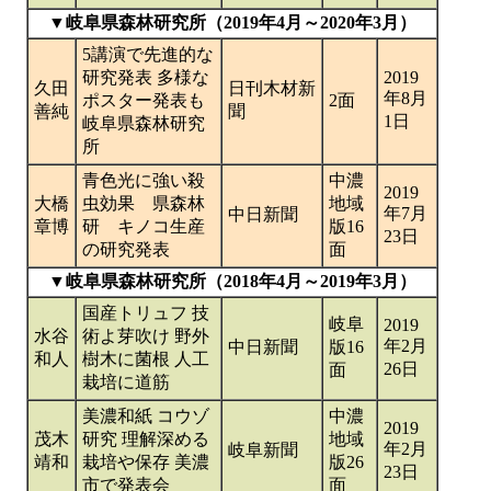
▼岐阜県森林研究所（2019年4月～2020年3月）
5講演で先進的な
研究発表 多様な
2019
久田
日刊木材新
年8月
ポスター発表も
2面
善純
聞
1日
岐阜県森林研究
所
青色光に強い殺
中濃
2019
大橋
虫効果 県森林
地域
年7月
中日新聞
章博
研 キノコ生産
版16
23日
の研究発表
面
▼岐阜県森林研究所（2018年4月～2019年3月）
国産トリュフ 技
岐阜
2019
水谷
術よ芽吹け 野外
年2月
中日新聞
版16
和人
樹木に菌根 人工
26日
面
栽培に道筋
美濃和紙 コウゾ
中濃
2019
茂木
研究 理解深める
地域
年2月
岐阜新聞
靖和
栽培や保存 美濃
版26
23日
市で発表会
面