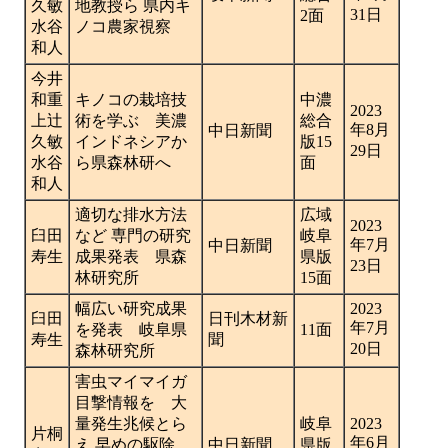
久敏
地教授ら 県内キ
31日
2面
水谷
ノコ農家視察
和人
今井
和重
キノコの栽培技
中濃
2023
上辻
術を学ぶ 美濃
総合
年8月
中日新聞
久敏
インドネシアか
版15
29日
水谷
ら県森林研へ
面
和人
適切な排水方法
広域
2023
臼田
など 専門の研究
岐阜
年7月
中日新聞
寿生
成果発表 県森
県版
23日
林研究所
15面
幅広い研究成果
2023
臼田
日刊木材新
年7月
を発表 岐阜県
11面
寿生
聞
20日
森林研究所
害虫マイマイガ
目撃情報を 大
量発生兆候とら
岐阜
2023
片桐
年6月
え 早めの駆除
中日新聞
県版