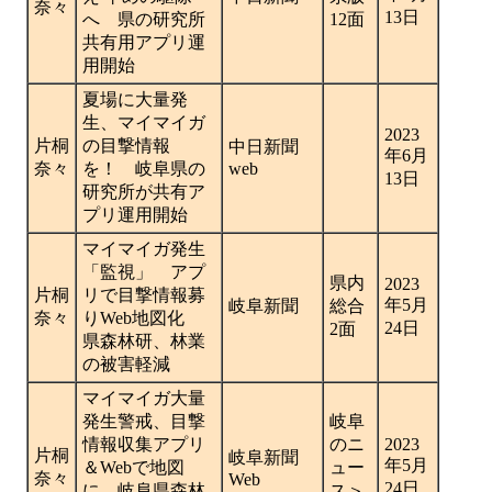
奈々
13日
へ 県の研究所
12面
共有用アプリ運
用開始
夏場に大量発
生、マイマイガ
2023
片桐
の目撃情報
中日新聞
年6月
奈々
を！ 岐阜県の
web
13日
研究所が共有ア
プリ運用開始
マイマイガ発生
「監視」 アプ
県内
2023
片桐
リで目撃情報募
年5月
岐阜新聞
総合
奈々
りWeb地図化
24日
2面
県森林研、林業
の被害軽減
マイマイガ大量
発生警戒、目撃
岐阜
情報収集アプリ
のニ
2023
片桐
岐阜新聞
年5月
＆Webで地図
ュー
奈々
Web
24日
に 岐阜県森林
ス＞