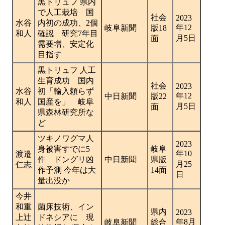
黒トリュフ 県内
で人工栽培 国
社会
2023
水谷
内初の成功、2個
年12
岐阜新聞
版18
和人
確認 研究7年目
月5日
面
需要増、安定化
目指す
黒トリュフ 人工
生育成功 国内
社会
2023
水谷
初「輸入頼らず
年12
中日新聞
版22
和人
国産を」 岐阜
月5日
面
県森林研究所な
ど
ツキノワグマ人
2023
身被害すでに5
岐阜
年10
渡邉
件 ドングリ凶
中日新聞
県版
月25
仁志
作予測 今年は大
14面
日
量出没か
今井
和重
菌床技術、イン
県内
2023
上辻
ドネシアに 現
年8月
岐阜新聞
総合