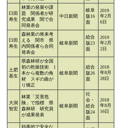
林業の発展や課
岐阜
2019
臼田
題 関係者が研
年2月
中日新聞
版16
寿生
究成果 関で合
6日
面
同発表会
森林業の将来考
総合
2019
臼田
える 関市 県
年2月
岐阜新聞
版23
寿生
内関係者ら合同
2日
面
発表会
県森林研が全国
初の乾燥技術 1
総合
2018
土肥
年8月
本から複数の角
岐阜新聞
版26
基生
28日
材 スギの曲が
面
り矯正
社
林業「災害危
会・
2018
大洞
険」で指標 県
年8月
岐阜新聞
総合
智宏
森林研 研究員
16日
版24
が成果発表
面
効率的で安全な