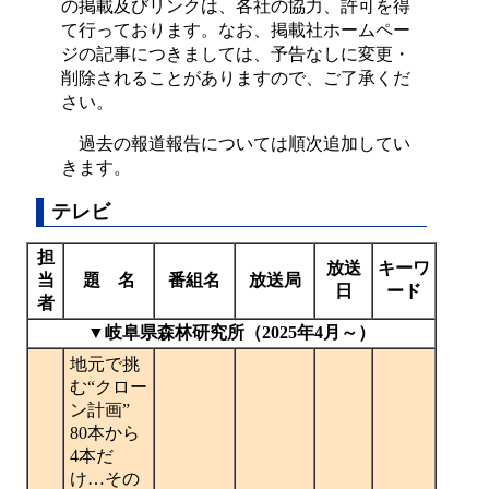
の掲載及びリンクは、各社の協力、許可を得
て行っております。なお、掲載社ホームペー
ジの記事につきましては、予告なしに変更・
削除されることがありますので、ご了承くだ
さい。
過去の報道報告については順次追加してい
きます。
テレビ
担
放送
キーワ
当
題 名
番組名
放送局
日
ード
者
▼岐阜県森林研究所（2025年4月～）
地元で挑
む“クロー
ン計画”
80本から
4本だ
け…その