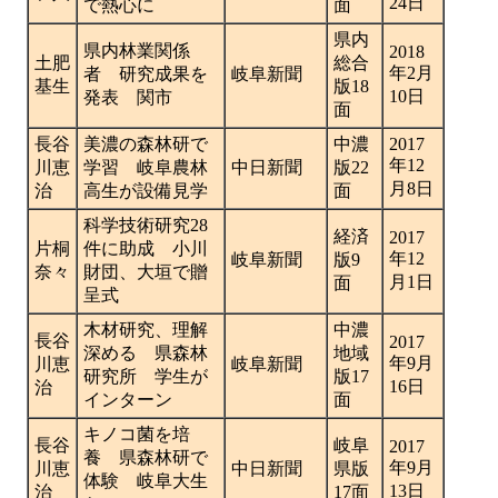
24日
で熱心に
面
県内
県内林業関係
2018
土肥
総合
年2月
者 研究成果を
岐阜新聞
基生
版18
10日
発表 関市
面
長谷
美濃の森林研で
中濃
2017
年12
川恵
学習 岐阜農林
中日新聞
版22
月8日
治
高生が設備見学
面
科学技術研究28
経済
2017
片桐
件に助成 小川
年12
岐阜新聞
版9
奈々
財団、大垣で贈
月1日
面
呈式
木材研究、理解
中濃
長谷
2017
深める 県森林
地域
年9月
川恵
岐阜新聞
研究所 学生が
版17
16日
治
インターン
面
キノコ菌を培
長谷
岐阜
2017
養 県森林研で
年9月
川恵
中日新聞
県版
体験 岐阜大生
13日
治
17面