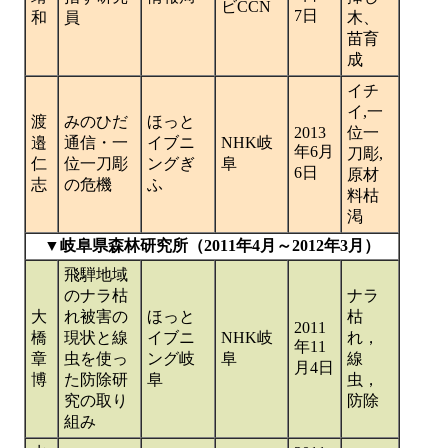
ビCCN
7日
和
員
木、
苗育
成
イチ
イ,一
渡
みのひだ
ほっと
2013
位一
邉
通信・一
イブニ
NHK岐
年6月
刀彫,
仁
位一刀彫
ングぎ
阜
6日
原材
志
の危機
ふ
料枯
渇
▼岐阜県森林研究所（2011年4月～2012年3月）
飛騨地域
のナラ枯
ナラ
大
れ被害の
ほっと
枯
2011
橋
現状と線
イブニ
NHK岐
れ，
年11
章
虫を使っ
ング岐
阜
線
月4日
博
た防除研
阜
虫，
究の取り
防除
組み