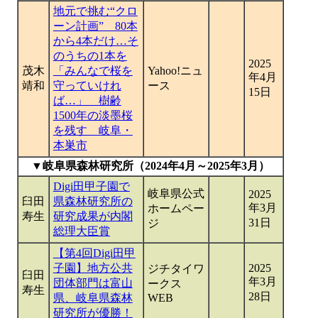
地元で挑む“クロ
ーン計画” 80本
から4本だけ…そ
のうちの1本を
2025
茂木
「みんなで桜を
Yahoo!ニュ
年4月
靖和
守っていけれ
ース
15日
ば…」 樹齢
1500年の淡墨桜
を残す 岐阜・
本巣市
▼岐阜県森林研究所（2024年4月～2025年3月）
Digi田甲子園で
岐阜県公式
2025
臼田
県森林研究所の
年3月
ホームペー
寿生
研究成果が内閣
31日
ジ
総理大臣賞
【第4回Digi田甲
子園】地方公共
2025
ジチタイワ
臼田
年3月
団体部門は富山
ークス
寿生
28日
県、岐阜県森林
WEB
研究所が優勝！