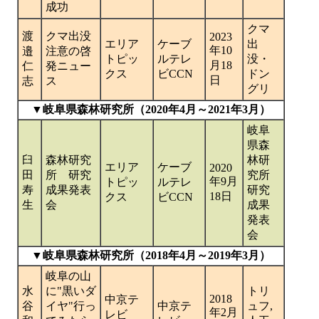
成功
クマ
渡
クマ出没
2023
エリア
ケーブ
出
年10
邉
注意の啓
トピッ
ルテレ
没・
月18
仁
発ニュー
クス
ビCCN
ドン
日
志
ス
グリ
▼岐阜県森林研究所（2020年4月～2021年3月）
岐阜
県森
臼
森林研究
林研
エリア
ケーブ
2020
田
所 研究
究所
年9月
トピッ
ルテレ
寿
成果発表
研究
18日
クス
ビCCN
生
会
成果
発表
会
▼岐阜県森林研究所（2018年4月～2019年3月）
岐阜の山
水
に"黒いダ
トリ
2018
中京テ
谷
イヤ"行っ
中京テ
ュフ,
年2月
レビ