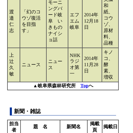
モーニ
和
ングバ
渡
「幻のコ
紙、
ード岐
エフ
2014年
邉
ウゾ復活
コウ
阜 い
エム
12月18
仁
を目指
ゾ、
きもの
岐阜
日
志
す」
原材
ナイシ
料、
ョ話
品種
キノ
上
NHK
2014年
コ、
ラジ
辻
ニュー
ニュース
11月28
酵
オ第
久
ス
日
素、
一
敏
増収
▲岐阜県森林研究所
Top
へ
新聞・雑誌
担当
掲載
題 名
新聞名
掲載日
者
頁