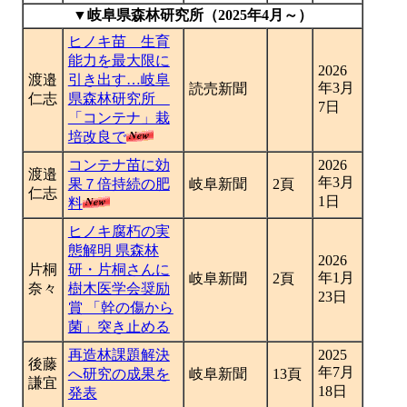
▼岐阜県森林研究所（2025年4月～）
ヒノキ苗 生育
能力を最大限に
2026
渡邉
引き出す…岐阜
年3月
読売新聞
仁志
県森林研究所
7日
「コンテナ」栽
培改良で
コンテナ苗に効
2026
渡邉
年3月
果７倍持続の肥
岐阜新聞
2頁
仁志
1日
料
ヒノキ腐朽の実
態解明 県森林
2026
片桐
研・片桐さんに
年1月
岐阜新聞
2頁
奈々
樹木医学会奨励
23日
賞 「幹の傷から
菌」突き止める
再造林課題解決
2025
後藤
年7月
へ研究の成果を
岐阜新聞
13頁
謙宜
18日
発表