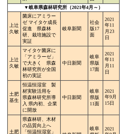
▼岐阜県森林研究所（2021年4月～）
菌床にアミラー
2021
ゼ マイタケ成長
社会
年11
上辻
促進 県森林
岐阜新聞
版17
月23
久敏
研、栽培施設で
面
日
実証
マイタケ菌床に
2021
「アミラーゼ」
岐阜
年11
上辻
で大きく 県森
中日新聞
県版
月11
久敏
林研究所が全国
17面
日
初の実証
恒温恒湿室 製
材実験活用を
岐阜
2021
土肥
年9月
県森林研究所導
中日新聞
県版
基生
15日
入 県内初、企業
11面
に開放
県森林研、木材
の品質向上へ
岐阜
2021
土肥
「恒温恒湿室」