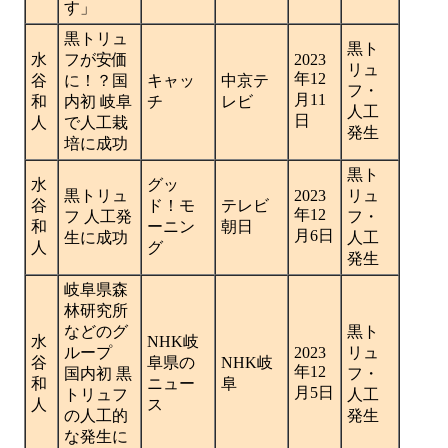
す」
黒トリュ
黒ト
水
フが安価
2023
リュ
年12
谷
に！？国
キャッ
中京テ
フ・
月11
和
内初 岐阜
チ
レビ
人工
日
人
で人工栽
発生
培に成功
黒ト
水
グッ
黒トリュ
2023
リュ
谷
ド！モ
テレビ
年12
フ 人工発
フ・
和
ーニン
朝日
月6日
生に成功
人工
人
グ
発生
岐阜県森
林研究所
などのグ
黒ト
水
NHK岐
ループ
2023
リュ
谷
阜県の
NHK岐
年12
国内初 黒
フ・
和
ニュー
阜
月5日
トリュフ
人工
人
ス
の人工的
発生
な発生に