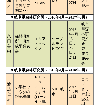
和
てみたら
レビ
人工
27日
NEWS
人
意外な展
栽培
開に･･･
▼岐阜県森林研究所（2016年4月～2017年3月）
岐阜
県森
2016
林研
年7月
久
森林研究
エリア
ケーブ
18
究所
田
所 研究
日，
トピッ
ルテレ
研
善
成果発表
23
クス
ビCCN
究・
純
会
日，
成果
24日
発表
会
▼岐阜県森林研究所（2015年4月～2016年3月）
ＮＨＫ
コウ
ニュー
渡
ゾ，
小学校で
ス お
2016
邉
NHK岐
さし
年3月
コウゾの
はよう
仁
阜
木,記
11日
記念植樹
(ローカ
志
念植
ル・地
樹