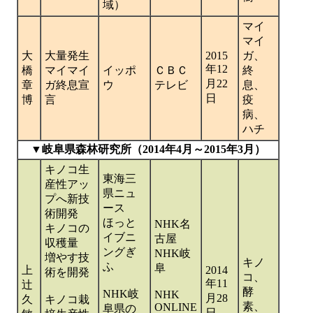
域）
マイ
マイ
大
大量発生
2015
ガ、
年12
橋
マイマイ
イッポ
ＣＢＣ
終
月22
章
ガ終息宣
ウ
テレビ
息、
日
博
言
疫
病、
ハチ
▼岐阜県森林研究所（2014年4月～2015年3月）
キノコ生
東海三
産性アッ
県ニュ
プへ新技
ース
術開発
ほっと
NHK名
キノコの
イブニ
古屋
収穫量
ングぎ
NHK岐
増やす技
キノ
ふ
阜
上
2014
術を開発
コ、
年11
辻
酵
NHK岐
NHK
月28
久
キノコ栽
素、
ONLINE
阜県の
日