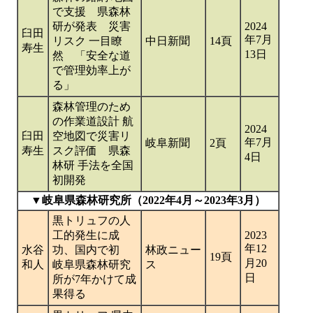
で支援 県森林
研が発表 災害
2024
臼田
年7月
リスク 一目瞭
中日新聞
14頁
寿生
13日
然 「安全な道
で管理効率上が
る」
森林管理のため
の作業道設計 航
2024
臼田
空地図で災害リ
年7月
岐阜新聞
2頁
寿生
スク評価 県森
4日
林研 手法を全国
初開発
▼岐阜県森林研究所（2022年4月～2023年3月）
黒トリュフの人
工的発生に成
2023
年12
水谷
功、国内で初
林政ニュー
19頁
月20
和人
岐阜県森林研究
ス
日
所が7年かけて成
果得る