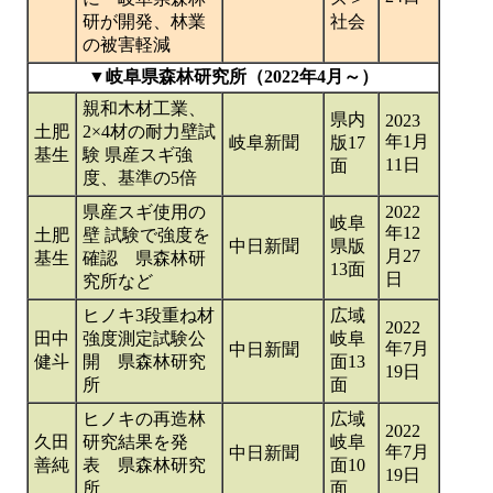
研が開発、林業
社会
の被害軽減
▼岐阜県森林研究所（2022年4月～）
親和木材工業、
県内
2023
土肥
2×4材の耐力壁試
年1月
岐阜新聞
版17
基生
験 県産スギ強
11日
面
度、基準の5倍
県産スギ使用の
2022
岐阜
年12
土肥
壁 試験で強度を
中日新聞
県版
月27
基生
確認 県森林研
13面
日
究所など
ヒノキ3段重ね材
広域
2022
田中
強度測定試験公
岐阜
年7月
中日新聞
健斗
開 県森林研究
面13
19日
所
面
ヒノキの再造林
広域
2022
久田
研究結果を発
岐阜
年7月
中日新聞
善純
表 県森林研究
面10
19日
所
面