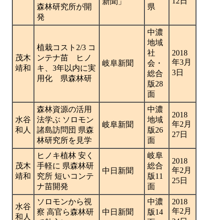
12日
新聞」
森林研究所が開
県
発
中濃
地域
植栽コスト2/3 コ
社
2018
茂木
ンテナ苗 ヒノ
年3月
岐阜新聞
会・
靖和
キ、3年以内に実
3日
総合
用化 県森林研
版28
面
森林資源の活用
中濃
2018
水谷
法学ぶ ソロモン
地域
年2月
岐阜新聞
和人
諸島訪問団 県森
版26
27日
林研究所を見学
面
ヒノキ植林 安く
岐阜
2018
茂木
手軽に 県森林研
総合
年2月
中日新聞
靖和
究所 短いコンテ
版11
25日
ナ苗開発
面
ソロモンから視
中濃
2018
水谷
年2月
察 高官ら森林研
中日新聞
版14
和人