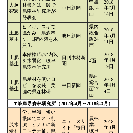
中濃
2018
大洞
林業とは 関で
年7月
中日新聞
版14
智宏
県森林研究所が
14日
面
発表会
ヒノキ、スギで
県内
2018
土肥
温かみ 県森林
総合
年5月
岐阜新聞
基生
研、1階内装を木
版24
11日
質化
面
本館棟1階の内装
2018
土肥
日刊木材新
年4月
を木質化 岐阜
4面
基生
聞
19日
県森林研究所
県内
県産材を使いロ
2018
土肥
総合
年4月
ビーを改装 美
中日新聞
基生
面17
4日
濃の県森林研
面
▼岐阜県森林研究所（2017年4月～2018年3月）
労力半減 短い
根鉢でコスト削
農林
ニュースサ
2018
茂木
減 ヒノキに新
業>
年3月
イト「毎日
靖和
コンテナ苗、県
岐阜