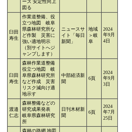
ーズ 安定性向上
図る
作業道整備、役
立つ地図 岐阜
県森林研究所な
ニュースサ
地域
2024
臼田
年9月
ど作製 災害に
イト「毎日
＞岐
寿生
4日
強い適地明示
新聞」
阜
（別サイトへジ
ャンプします）
森林作業道整備
役立つ地図 岐
2024
臼田
阜県森林研究所
中部経済新
年9月
6頁
寿生
など作成 災害
聞
3日
リスク減向け適
地示す
森林整備などの
2024
渡邉
研究成果発表
日刊木材新
年7月
6頁
仁志
岐阜県森林研究
聞
25日
所
森林の路網 地図