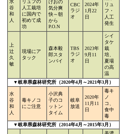
水
リュフの
げおの
2024年
リュ
CBC
谷
人工栽培
気分爽
ラジ
1月22
フ・
和
に国内で
快～朝
オ
日
人工
人
初めて成
から
発生
功
P.O.N
シイ
タケ
上
森本毅
TBS
2023年
栽
辻
現場にア
ラジ
郎スタ
9月11
培、
久
タック
オ
ンバイ
日
夏場
敏
の高
温
▼岐阜県森林研究所（2020年4月～2021年3月）
毒キ
水
小沢典
2020年
ノ
谷
毒キノコ
子のコ
岐阜
11月11
コ、
和
にご注意
ットン
放送
日
食中
人
タイム
毒
▼岐阜県森林研究所（2014年4月～2015年3月）
美濃