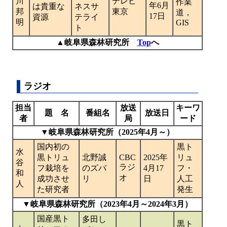
川
テレビ
作業
年6月
は貴重な
ネスサ
邦
東京
道，
17日
資源
テライ
明
GIS
ト
▲岐阜県森林研究所
Top
へ
ラジオ
担当
放送
キーワ
題 名
番組名
放送日
者
局
ード
▼岐阜県森林研究所（2025年4月～）
国内初の
黒ト
水
黒トリュ
北野誠
CBC
2025年
リュ
谷
ラジ
フ栽培を
のズバ
4月17
フ・
和
オ
成功させ
リ
日
人工
人
た研究者
発生
▼岐阜県森林研究所（2023年4月～2024年3月）
国産黒ト
多田し
黒ト