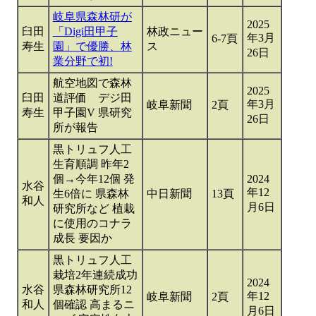
岐阜県森林研が
2025
臼田
「Digi田甲子
林政ニュー
年3月
6-7頁
寿生
園」で優勝、林
ス
26日
業分野で初!
航空地図で森林
2025
臼田
道評価 デジ田
年3月
岐阜新聞
2頁
寿生
甲子園V 県研究
26日
所が報告
黒トリュフ人工
生育順調 昨年2
個→今年12個 発
2024
水谷
年12
生6倍に 県森林
中日新聞
13頁
和人
月6日
研究所など 植栽
に使用のコナラ
成長 要因か
黒トリュフ人工
栽培2年連続成功
2024
水谷
県森林研究所12
年12
岐阜新聞
2頁
和人
個確認 高まるニ
月6日