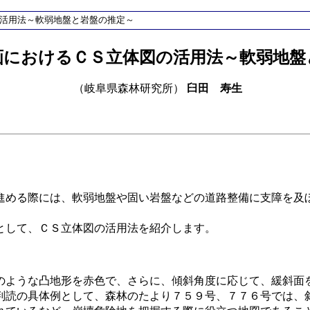
の活用法～軟弱地盤と岩盤の推定～
画におけるＣＳ立体図の活用法～軟弱地盤
（岐阜県森林研究所）
臼田 寿生
進める際には、軟弱地盤や固い岩盤などの道路整備に支障を及
として、ＣＳ立体図の活用法を紹介します。
のような凸地形を赤色で、さらに、傾斜角度に応じて、緩斜面
判読の具体例として、森林のたより７５９号、７７６号では、