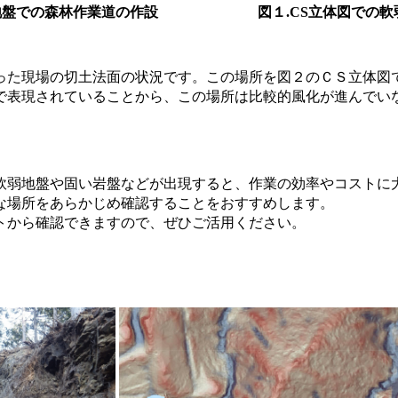
地盤での森林作業道の作設
図１.CS立体図での
った現場の切土法面の状況です。この場所を図２のＣＳ立体図
で表現されていることから、この場所は比較的風化が進んでい
軟弱地盤や固い岩盤などが出現すると、作業の効率やコストに
な場所をあらかじめ確認することをおすすめします。
トから確認できますので、ぜひご活用ください。