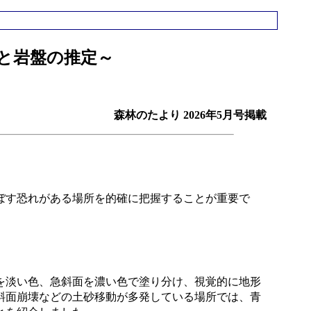
と岩盤の推定～
森林のたより 2026年5月号掲載
ぼす恐れがある場所を的確に把握することが重要で
を淡い色、急斜面を濃い色で塗り分け、視覚的に地形
斜面崩壊などの土砂移動が多発している場所では、青