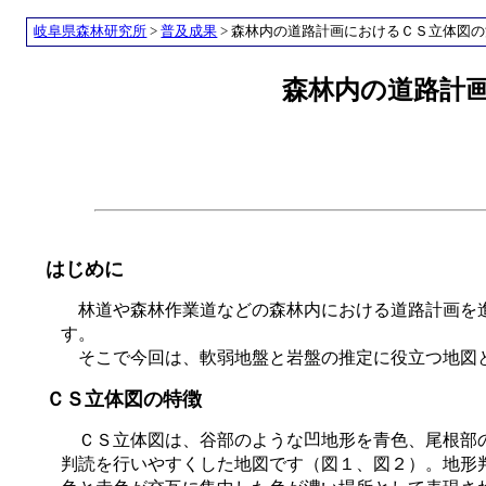
岐阜県森林研究所
>
普及成果
> 森林内の道路計画におけるＣＳ立体図
森林内の道路計
はじめに
林道や森林作業道などの森林内における道路計画を
す。
そこで今回は、軟弱地盤と岩盤の推定に役立つ地図
ＣＳ立体図の特徴
ＣＳ立体図は、谷部のような凹地形を青色、尾根部
判読を行いやすくした地図です（図１、図２）。地形